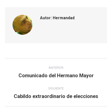
Twitter
WhatsApp
Facebook
Google+
Autor:
Hermandad
Navegación
ANTERIOR
entre
Comunicado del Hermano Mayor
Publicación
anterior:
publicaciones
SIGUIENTE
Cabildo extraordinario de elecciones
Publicación
siguiente: