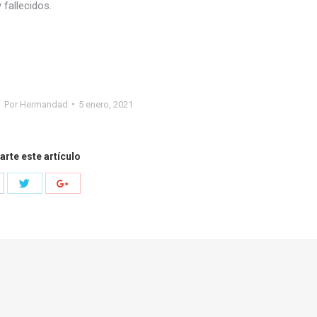
fallecidos.
Por
Hermandad
5 enero, 2021
rte este artículo
Compartir
mpartir
Compartir
con
n
con
Twitter
cebook
Google+