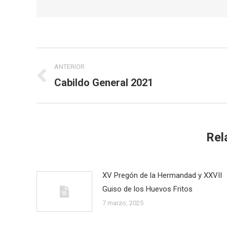
Navegación
ANTERIOR
entre
Cabildo General 2021
Publicación
anterior:
publicaciones
Rel
XV Pregón de la Hermandad y XXVII
Guiso de los Huevos Fritos
7 marzo, 2025