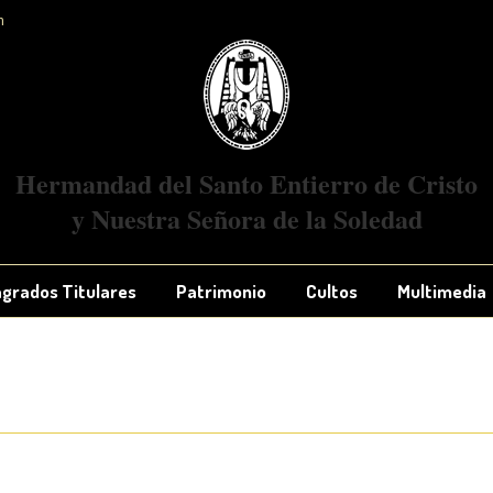
m
Hermandad
del Santo Entierro de Cristo
y Nuestra Señora
de la Soledad
grados Titulares
Patrimonio
Cultos
Multimedia
Estás aquí: