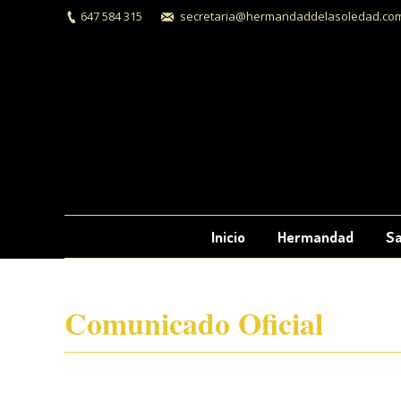
647 584 315
secretaria@hermandaddelasoledad.co
Inicio
Hermandad
Sa
Comunicado Oficial