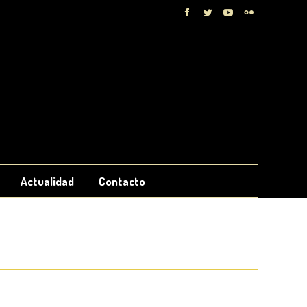
Facebook
Twitter
YouTube
Flickr
Actualidad
Contacto
Inicio
Noticias
Comunicado Oficial